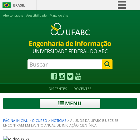
BRASIL
Simplifique!
Alto contraste
Acessibilidade
Mapa do site
Comunica BR
Participe
Engenharia de Informação
Acesso à informação
UNIVERSIDADE FEDERAL DO ABC
Legislação
Canais
DISCENTES
DOCENTES
MENU
PÁGINA INICIAL
>
O CURSO
>
NOTÍCIAS
>
ALUNOS DA UFABC E USCS SE
ENCONTRAM EM EVENTO ANUAL DE INICIAÇÃO CIENTÍFICA